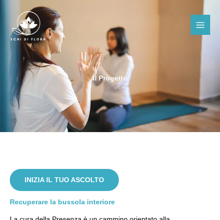
Vai
al
contenuto
Il Progetto
INIZIA IL TUO ASCOLTO
Recuperare la bussola interiore
La cura della Presenza è un cammino orientato alla