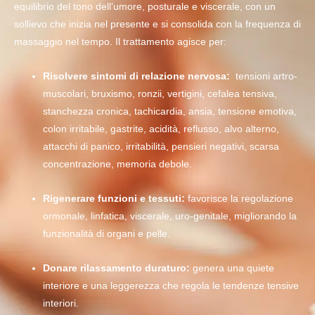
equilibrio del tono dell’umore, posturale e viscerale, con un
sollievo che inizia nel presente e si consolida con la frequenza di
massaggio nel tempo. Il trattamento agisce per:
Risolvere sintomi di relazione nervosa:
tensioni artro-
muscolari, bruxismo, ronzii, vertigini, cefalea tensiva,
stanchezza cronica, tachicardia, ansia, tensione emotiva,
colon irritabile, gastrite, acidità, reflusso, alvo alterno,
attacchi di panico, irritabilità, pensieri negativi, scarsa
concentrazione, memoria debole.
Rigenerare funzioni e tessuti:
favorisce la regolazione
ormonale, linfatica, viscerale, uro-genitale, migliorando la
funzionalità di organi e pelle.
Donare rilassamento duraturo:
genera una quiete
interiore e una leggerezza che regola le tendenze tensive
interiori.