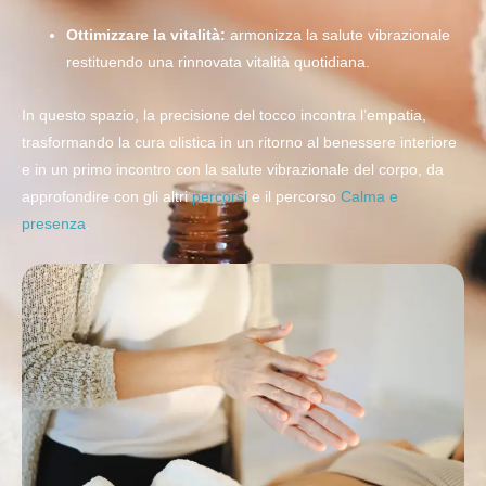
Ottimizzare la vitalità:
armonizza la salute vibrazionale
restituendo una rinnovata vitalità quotidiana.
In questo spazio, la precisione del tocco incontra l’empatia,
trasformando la cura olistica in un ritorno al benessere interiore
e in un primo incontro con la salute vibrazionale del corpo, da
approfondire con gli altri
percorsi
e il percorso
Calma e
presenza
.