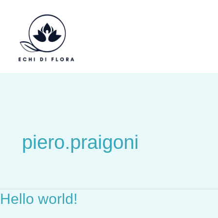
Vai
al
contenuto
piero.praigoni
Hello world!
Hello
world!