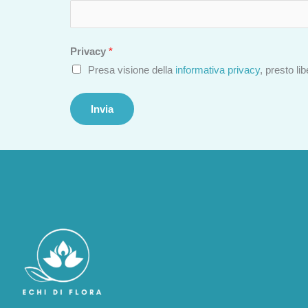
Privacy
*
Presa visione della
informativa privacy
, presto li
Invia