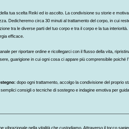
ella tua scelta Reiki ed io ascolto. La condivisione su storie e motivaz
ezza.
Dedicheremo circa 30 minuti al trattamento del corpo, in cui reste
e tra le diverse parti del tuo corpo e tra il corpo e la tua interiorità
rgia efficace.
nale per riportare ordine e ricollegarci con il flusso della vita, riprist
re, guarigione in cui ogni cosa ci appare più comprensibile poiché l’
ostegno:
dopo ogni trattamento, accolgo la condivisione del proprio sta
semplici consigli o tecniche di sostegno e indagine emotiva per guidar
 vibrazionale nella vitalità che custodiamo. Attraverso il tocco sapient